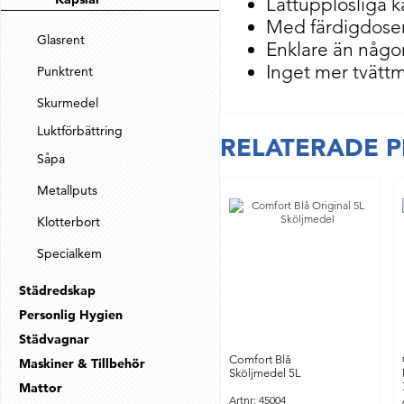
Lättupplösliga k
Med färdigdoser
Glasrent
Enklare än någon
Inget mer tvätt
Punktrent
Skurmedel
Luktförbättring
RELATERADE 
Såpa
Metallputs
Klotterbort
Specialkem
Städredskap
Personlig Hygien
Städvagnar
Comfort Blå
Maskiner & Tillbehör
Sköljmedel 5L
Mattor
Artnr: 45004