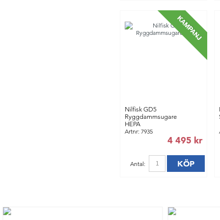
Nilfisk GD5
Ryggdammsugare
HEPA
Artnr: 7935
4 495 kr
KÖP
Antal: