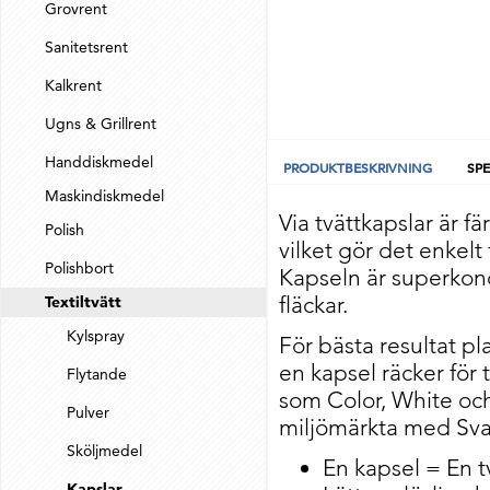
Grovrent
Sanitetsrent
Kalkrent
Ugns & Grillrent
Handdiskmedel
PRODUKTBESKRIVNING
SPE
Maskindiskmedel
Via tvättkapslar är f
Polish
vilket gör det enkelt
Polishbort
Kapseln är superkonc
fläckar.
Textiltvätt
Kylspray
För bästa resultat p
en kapsel räcker för 
Flytande
som Color, White och
Pulver
miljömärkta med Sv
Sköljmedel
En kapsel = En t
Kapslar