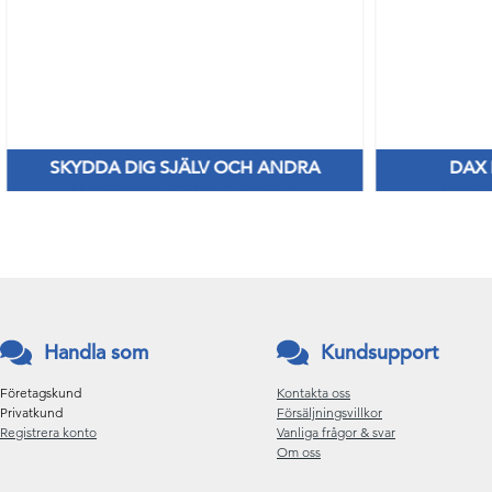
SKYDDA DIG SJÄLV OCH ANDRA
DAX
Nya Priser på nitril & vinylhanskar
Håll di
Handla som
Kundsupport
Företagskund
Kontakta oss
Privatkund
Försäljningsvillkor
Registrera konto
Vanliga frågor & svar
Om oss