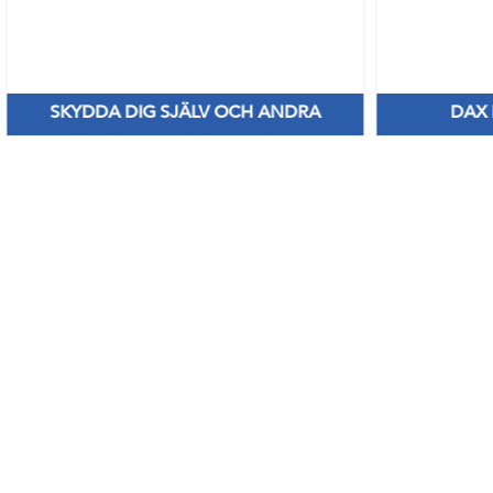
SKYDDA DIG SJÄLV OCH ANDRA
DAX
Nya Priser på nitril & vinylhanskar
Håll di