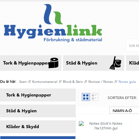
Tork & Hygienpapper
Städ & Hygien
Kläd
Du är här:
//
//
//
//
Start
Kontorsmaterial
Block & Skriv
Notisar / Notes
Notes gula
Tork & Hygienpapper
SORTERA EFTER:
Städ & Hygien
NAMN A-Ö
Kläder & Skydd