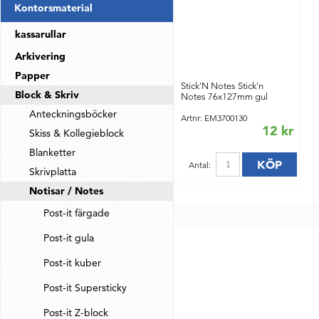
Kontorsmaterial
kassarullar
Arkivering
Papper
Stick'N Notes Stick'n
Block & Skriv
Notes 76x127mm gul
Anteckningsböcker
Artnr: EM3700130
12 kr
Skiss & Kollegieblock
Blanketter
KÖP
Antal:
Skrivplatta
Notisar / Notes
Post-it färgade
Post-it gula
Post-it kuber
Post-it Supersticky
Post-it Z-block