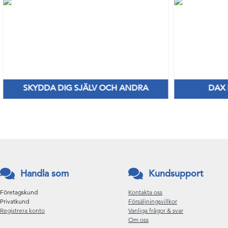
SKYDDA DIG SJÄLV OCH ANDRA
DAX
Nya Priser på nitril & vinylhanskar
Håll di
Handla som
Kundsupport
Företagskund
Kontakta oss
Privatkund
Försäljningsvillkor
Registrera konto
Vanliga frågor & svar
Om oss