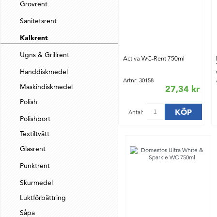
Grovrent
Sanitetsrent
Kalkrent
Ugns & Grillrent
Activa WC-Rent 750ml
Handdiskmedel
Artnr: 30158
Maskindiskmedel
27,34 kr
Polish
KÖP
Antal:
Polishbort
Textiltvätt
Glasrent
Punktrent
Skurmedel
Luktförbättring
Såpa