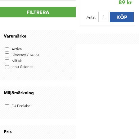
89 kr
FILTRERA
KÖP
Antal:
Varumärke
Activa
Diversey / TASKI
Nilfisk
Innu-Science
Miljömärkning
EU Ecolabel
Pris