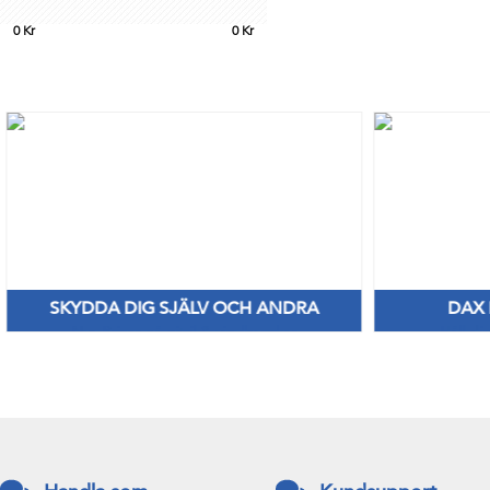
0
Kr
0
Kr
SKYDDA DIG SJÄLV OCH ANDRA
DAX
Nya Priser på nitril & vinylhanskar
Håll di