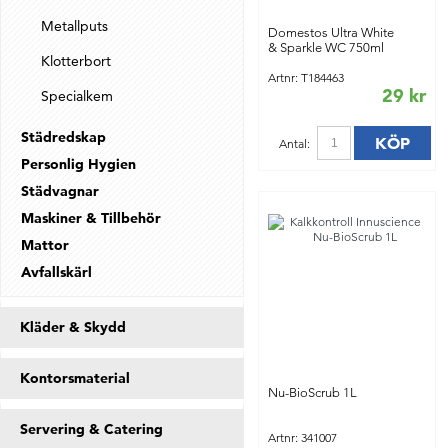
Metallputs
Domestos Ultra White
& Sparkle WC 750ml
Klotterbort
Artnr: T184463
29 kr
Specialkem
Städredskap
KÖP
Antal:
Personlig Hygien
Städvagnar
Maskiner & Tillbehör
Mattor
Avfallskärl
Kläder & Skydd
Kontorsmaterial
Nu-BioScrub 1L
Servering & Catering
Artnr: 341007