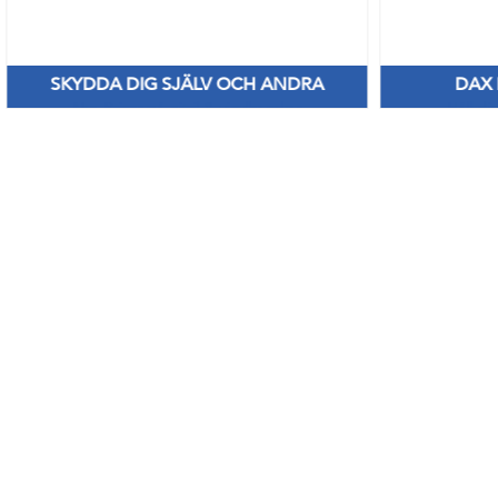
SKYDDA DIG SJÄLV OCH ANDRA
DAX
Nya Priser på nitril & vinylhanskar
Håll di