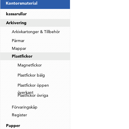
Kontorsmaterial
kassarullar
Arkivering
Arkivkartonger & Tillbehör
Pärmar
Mappar
Plastfickor
Magnetfickor
Plastfickor bälg
Plastfickor öppen
överkant
Plastfickor övriga
Förvaringskåp
Register
Papper