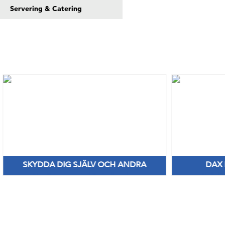
Servering & Catering
SKYDDA DIG SJÄLV OCH ANDRA
DAX
Nya Priser på nitril & vinylhanskar
Håll di