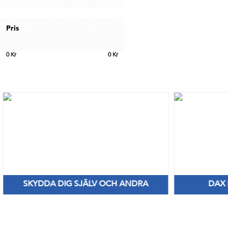
Pris
0
Kr
0
Kr
SKYDDA DIG SJÄLV OCH ANDRA
DAX
Nya Priser på nitril & vinylhanskar
Håll di