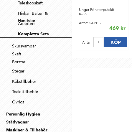
Teleskopskaft
Unger Fönsterputskit
Hinkar, Bälten &
K-35
Handskar
Artnr: K-UN15
Adapters
469 kr
Kompletta Sets
KÖP
Antal:
Skursvampar
Skaft
Borstar
Stegar
Kökstillbehör
Toalettillbehör
Övrigt
Personlig Hygien
Städvagnar
Maskiner & Tillbehör