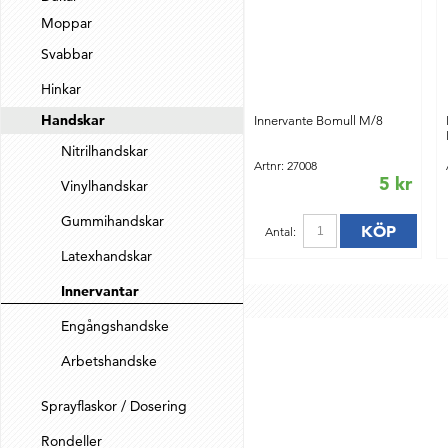
Moppar
Svabbar
Hinkar
Handskar
Innervante Bomull M/8
Nitrilhandskar
Artnr: 27008
5 kr
Vinylhandskar
Gummihandskar
KÖP
Antal:
Latexhandskar
Innervantar
Engångshandske
Arbetshandske
Sprayflaskor / Dosering
Rondeller