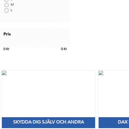
M
L
Pris
0
Kr
0
Kr
SKYDDA DIG SJÄLV OCH ANDRA
DAX
Nya Priser på nitril & vinylhanskar
Håll di