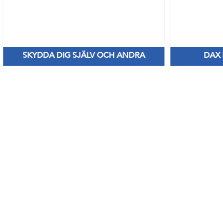
SKYDDA DIG SJÄLV OCH ANDRA
DAX
Nya Priser på nitril & vinylhanskar
Håll di