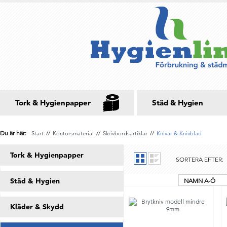
Tork & Hygienpapper
Städ & Hygien
Du är här:
//
//
//
Start
Kontorsmaterial
Skrivbordsartiklar
Knivar & Knivblad
Tork & Hygienpapper
SORTERA EFTER:
Städ & Hygien
NAMN A-Ö
Kläder & Skydd