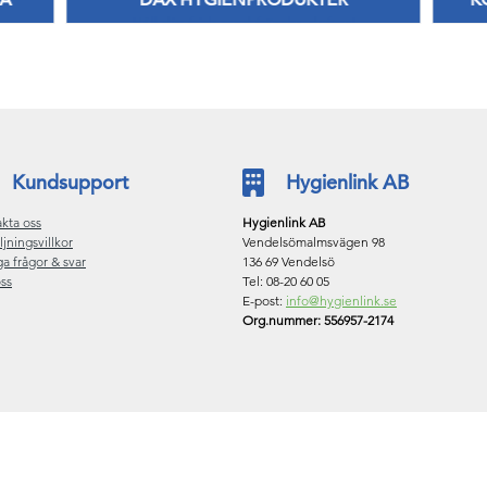
RA
DAX HYGIENPRODUKTER
K
Håll dig frisk med fräscha dofter!
Kundsupport
Hygienlink AB
kta oss
Hygienlink AB
ljningsvillkor
Vendelsömalmsvägen 98
ga frågor & svar
136 69 Vendelsö
ss
Tel: 08-20 60 05
E-post:
info@hygienlink.se
Org.nummer: 556957-2174