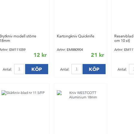
Brytkniv modell större
Kartongkniv Quicknife
Reservblad
18mm
om 10 st)
Artnr: EM111059
Artnr: EM880904
Artnr: EM11
12 kr
21 kr
KÖP
KÖP
Antal:
Antal:
Antal: