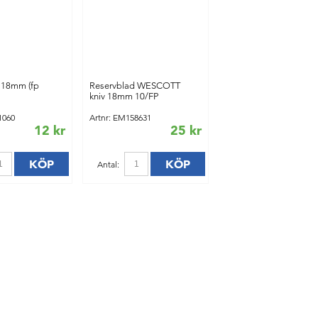
 18mm (fp
Reservblad WESCOTT
kniv 18mm 10/FP
1060
Artnr: EM158631
12 kr
25 kr
KÖP
KÖP
Antal: