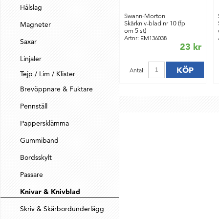
Hålslag
Swann-Morton
Skärkniv-blad nr 10 (fp
Magneter
om 5 st)
Artnr: EM136038
Saxar
23 kr
Linjaler
KÖP
Antal:
Tejp / Lim / Klister
Brevöppnare & Fuktare
Pennställ
Pappersklämma
Gummiband
Bordsskylt
Passare
Knivar & Knivblad
Skriv & Skärbordunderlägg