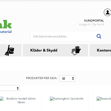
KUNDPORTAL
Logga in
|
Ny kund
Kläder & Skydd
Kontors
PRODUKTER PER SIDA:
32