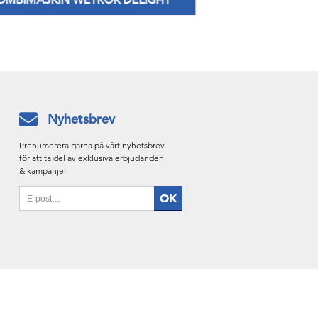
OMBIMASKIN WETROK DELIGHT
TORK IMA
Fåtal kvar till lagerpriser!
Ny dispenser s
Nyhetsbrev
Prenumerera gärna på vårt nyhetsbrev
för att ta del av exklusiva erbjudanden
& kampanjer.