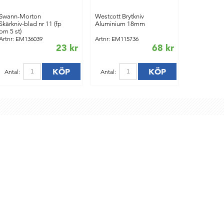
Swann-Morton
Westcott Brytkniv
Skärkniv-blad nr 11 (fp
Aluminium 18mm
om 5 st)
Artnr: EM136039
Artnr: EM115736
23 kr
68 kr
KÖP
KÖP
Antal:
Antal: