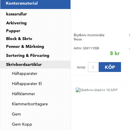
Kontorsmaterial
kassarullar
Arkivering
Papper
Brytkniv momindre
Block & Skriv
9mm
Pennor & Märkning
Artnr: EM111058
8 kr
Sortering & Förvaring
Skrivbordsartiklar
KÖP
Antal:
Häftapparater
Häftapparater El
Häftklammer
Klammerborttagare
Gem
Gem Kopp