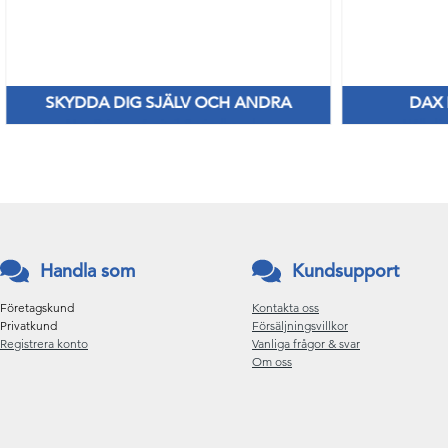
SKYDDA DIG SJÄLV OCH ANDRA
DAX
Nya Priser på nitril & vinylhanskar
Håll di
Handla som
Kundsupport
Företagskund
Kontakta oss
Privatkund
Försäljningsvillkor
Registrera konto
Vanliga frågor & svar
Om oss