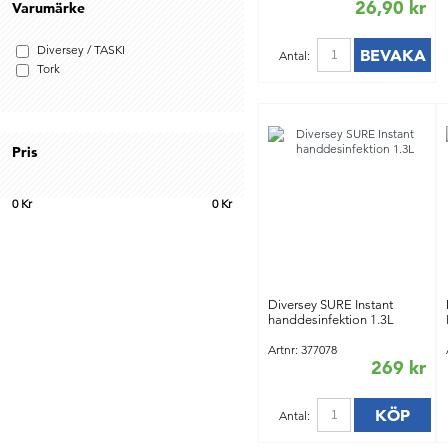
26,90 kr
Varumärke
Diversey / TASKI
BEVAKA
Antal:
Tork
Pris
0
Kr
0
Kr
Diversey SURE Instant
handdesinfektion 1.3L
Artnr: 377078
269 kr
KÖP
Antal: