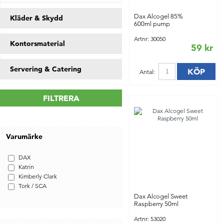
Dax Alcogel 85%
Kläder & Skydd
600ml pump
Artnr: 30050
Kontorsmaterial
59 kr
Servering & Catering
KÖP
Antal:
FILTRERA
Varumärke
DAX
Katrin
Kimberly Clark
Tork / SCA
Dax Alcogel Sweet
Raspberry 50ml
Artnr: 53020