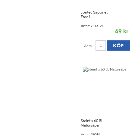
Jontec Saponet
Free1L
Artnr: 7513127
69 kr
KÖP
Antal:
Steinfix 60 5L
Natursåpa
Artnr: 37044