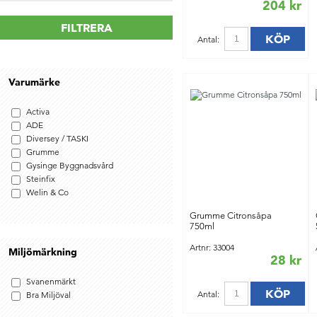
204 kr
FILTRERA
KÖP
Antal:
Varumärke
Activa
ADE
Diversey / TASKI
Grumme
Gysinge Byggnadsvård
Steinfix
Welin & Co
Grumme Citronsåpa
750ml
Artnr: 33004
Miljömärkning
28 kr
Svanenmärkt
KÖP
Antal:
Bra Miljöval