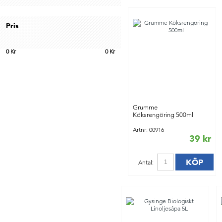
Pris
0
Kr
0
Kr
Grumme
Köksrengöring 500ml
Artnr: 00916
39 kr
KÖP
Antal: