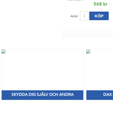
568 kr
KÖP
Antal:
SKYDDA DIG SJÄLV OCH ANDRA
DAX
Nya Priser på nitril & vinylhanskar
Håll di