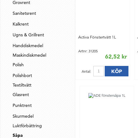
Grovrent
Sanitetsrent
Kalkrent
Ugns & Grillrent
Activa Fönstertvätt 1L
Handdiskmedel
Artnr: 31205
Maskindiskmedel
62,52 kr
Polish
KÖP
Antal:
Polishbort
Textiltvätt
Glasrent
Punktrent
Skurmedel
Luktförbättring
Såpa