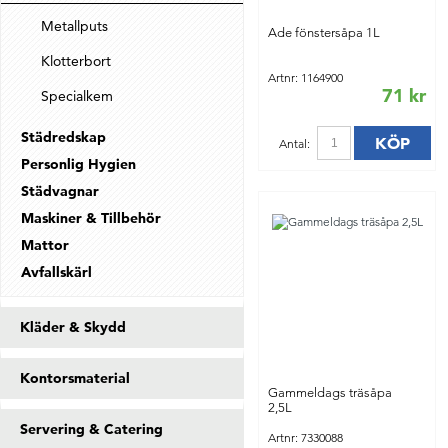
Metallputs
Ade fönstersåpa 1L
Klotterbort
Artnr: 1164900
71 kr
Specialkem
Städredskap
KÖP
Antal:
Personlig Hygien
Städvagnar
Maskiner & Tillbehör
Mattor
Avfallskärl
Kläder & Skydd
Kontorsmaterial
Gammeldags träsåpa
2,5L
Servering & Catering
Artnr: 7330088