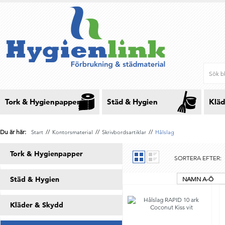
Tork & Hygienpapper
Städ & Hygien
Kläd
Du är här:
//
//
//
Start
Kontorsmaterial
Skrivbordsartiklar
Hålslag
Tork & Hygienpapper
SORTERA EFTER:
Städ & Hygien
NAMN A-Ö
Kläder & Skydd