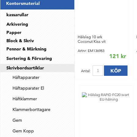
Kontorsmaterial
kassarullar
Arkivering
Papper
Hålslag 10 ark
Block & Skriv
Coconut Kiss vit
Pennor & Märkning
Artnr: EM136983
121 kr
Sortering & Förvaring
Skrivbordsartiklar
KÖP
Antal:
Häftapparater
Häftapparater El
Häftklammer
Klammerborttagare
Gem
Gem Kopp