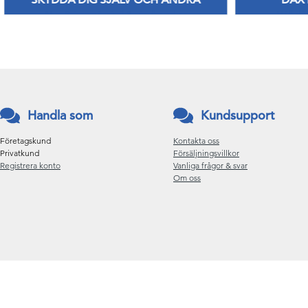
SKYDDA DIG SJÄLV OCH ANDRA
DAX
Nya Priser på nitril & vinylhanskar
Håll di
Handla som
Kundsupport
Företagskund
Kontakta oss
Privatkund
Försäljningsvillkor
Registrera konto
Vanliga frågor & svar
Om oss