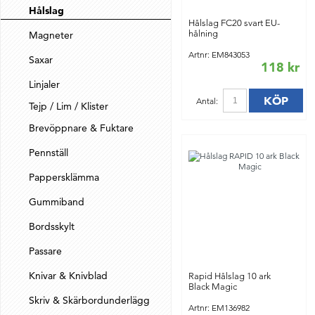
Hålslag
Hålslag FC20 svart EU-
hålning
Magneter
Artnr: EM843053
Saxar
118 kr
Linjaler
KÖP
Antal:
Tejp / Lim / Klister
Brevöppnare & Fuktare
Pennställ
Pappersklämma
Gummiband
Bordsskylt
Passare
Knivar & Knivblad
Rapid Hålslag 10 ark
Black Magic
Skriv & Skärbordunderlägg
Artnr: EM136982