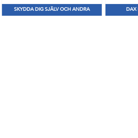
SKYDDA DIG SJÄLV OCH ANDRA
DAX
Nya Priser på nitril & vinylhanskar
Håll di