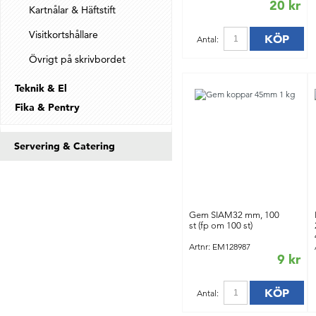
20 kr
Kartnålar & Häftstift
Visitkortshållare
KÖP
Antal:
Övrigt på skrivbordet
Teknik & El
Fika & Pentry
Servering & Catering
Gem SIAM32 mm, 100
st (fp om 100 st)
Artnr: EM128987
9 kr
KÖP
Antal: