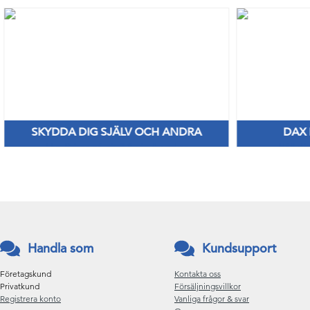
SKYDDA DIG SJÄLV OCH ANDRA
DAX
Nya Priser på nitril & vinylhanskar
Håll di
Handla som
Kundsupport
Företagskund
Kontakta oss
Privatkund
Försäljningsvillkor
Registrera konto
Vanliga frågor & svar