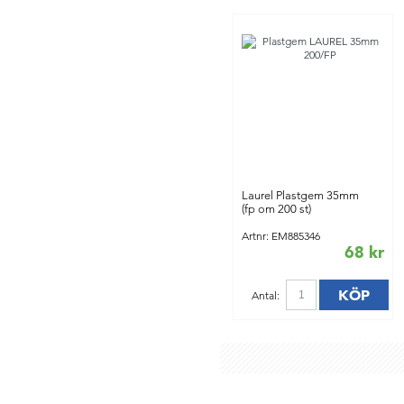
Laurel Plastgem 35mm
(fp om 200 st)
Artnr: EM885346
68 kr
KÖP
Antal: