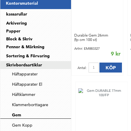
Kontorsmaterial
kassarullar
Arkivering
Papper
Durable Gem 26mm
Block & Skriv
(fp om 100 st)
Pennor & Märkning
Artnr: EM883327
9 kr
Sortering & Förvaring
Skrivbordsartiklar
KÖP
Antal:
Häftapparater
Häftapparater El
Häftklammer
Klammerborttagare
Gem
Gem Kopp