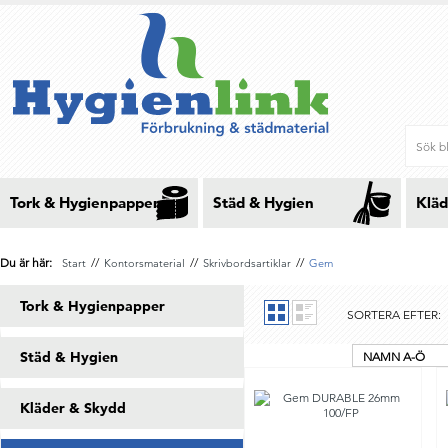
Tork & Hygienpapper
Städ & Hygien
Kläd
Du är här:
//
//
//
Start
Kontorsmaterial
Skrivbordsartiklar
Gem
Tork & Hygienpapper
SORTERA EFTER:
Städ & Hygien
NAMN A-Ö
Kläder & Skydd