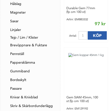
Hålslag
Durable Gem 77mm
(fp om 100 st)
Magneter
Artnr: EM883332
Saxar
97 kr
Linjaler
KÖP
Antal:
Tejp / Lim / Klister
Brevöppnare & Fuktare
Pennställ
Pappersklämma
Gummiband
Bordsskylt
Passare
Knivar & Knivblad
Gem SIAM 45mm, 100
st (fp om 100 st)
Skriv & Skärbordunderlägg
Artnr: EM129192