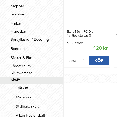
Moppar
Svabbar
Hinkar
Handskar
Skaft 45cm RÖD till
Kantborste typ Sir
Sprayflaskor / Dosering
Artnr: 24040
120 kr
Rondeller
Säckar & Plast
KÖP
Antal:
Fönsterputs
Skursvampar
Skaft
Träskaft
Metallskaft
Ställbara skaft
Vikan Hygienskaft