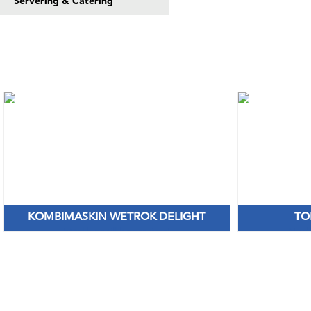
Servering & Catering
KOMBIMASKIN WETROK DELIGHT
TO
Fåtal kvar till lagerpriser!
Ny di