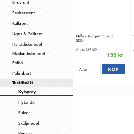
Grovrent
Sanitetsrent
Kalkrent
Ugns & Grillrent
Nilfisk Tuggummibort
500ml
Handdiskmedel
Artnr: 367109
Maskindiskmedel
135 kr
Polish
KÖP
Antal:
Polishbort
Textiltvätt
Kylspray
Flytande
Pulver
Sköljmedel
Kapslar