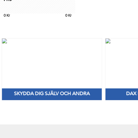
0
Kr
0
Kr
SKYDDA DIG SJÄLV OCH ANDRA
DAX
Nya Priser på nitril & vinylhanskar
Håll di