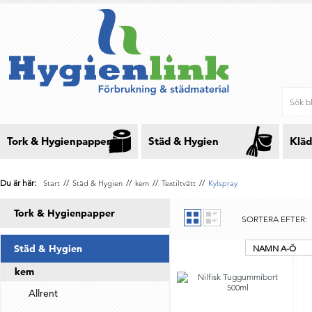
Tork & Hygienpapper
Städ & Hygien
Kläd
Du är här:
//
//
//
//
Start
Städ & Hygien
kem
Textiltvätt
Kylspray
Tork & Hygienpapper
SORTERA EFTER:
Städ & Hygien
NAMN A-Ö
kem
Allrent