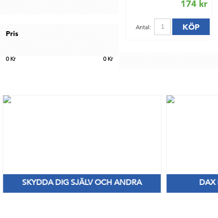
174 kr
KÖP
Antal:
Pris
0
Kr
0
Kr
SKYDDA DIG SJÄLV OCH ANDRA
DAX
Nya Priser på nitril & vinylhanskar
Håll di