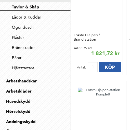
Tavlor & Skåp
Lådor & Kuddar
Ögondusch
Första Hjälpen /
Plåster
Brand-station
Brännskador
Artnr: 75072
1 821,72 kr
Bårar
KÖP
Antal:
Hjärtstartare
Arbetshandskar
Arbetskläder
Huvudskydd
Hörselskydd
Andningsskydd