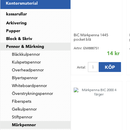
Kontorsmaterial
kassarullar
Arkivering
Papper
BiC Märkpenna 1445
Block & Skriv
pocket blå
Pennor & Märkning
Artnr: EM888751
14 kr
Bläckkulpennor
Kulspetspennor
KÖP
Antal:
Overheadpennor
Blyertspennor
Whiteboardpennor
Överstrykningspennor
Fiberspets
Gelkulpennor
Stiftpennor
Märkpennor