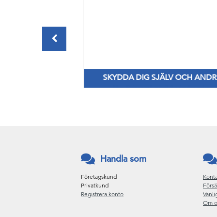
ERSHANDDUKAR
SKYDDA DIG SJÄLV OCH AND
ör alla behov
Nya Priser på nitril & vinylhanskar
Handla som
Företagskund
Konta
Privatkund
Försä
Registrera konto
Vanli
Om o