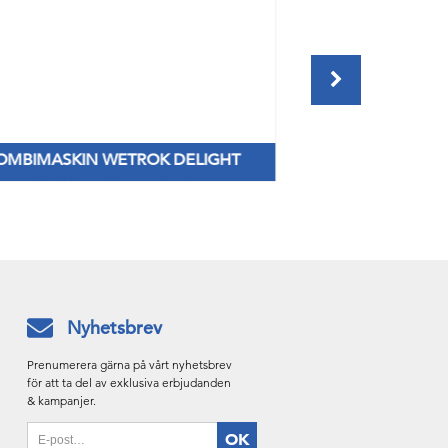
OMBIMASKIN WETROK DELIGHT
TORK IMA
Fåtal kvar till lagerpriser!
Ny dispenser s
Nyhetsbrev
Prenumerera gärna på vårt nyhetsbrev
för att ta del av exklusiva erbjudanden
& kampanjer.