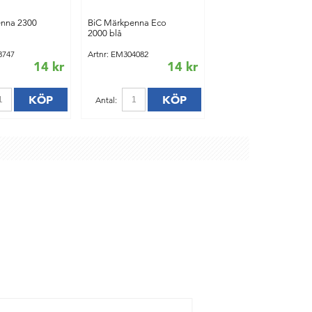
enna 2300
BiC Märkpenna Eco
2000 blå
8747
Artnr: EM304082
14 kr
14 kr
KÖP
KÖP
Antal: