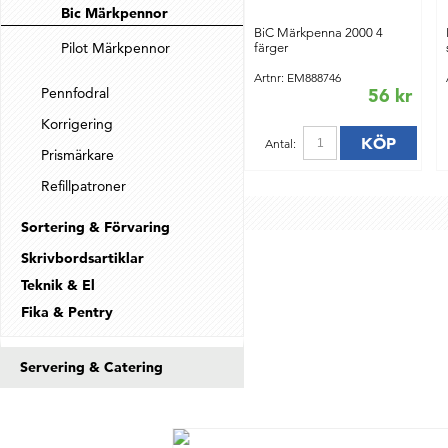
Bic Märkpennor
BiC Märkpenna 2000 4
Pilot Märkpennor
färger
Artnr: EM888746
Pennfodral
56 kr
Korrigering
KÖP
Antal:
Prismärkare
Refillpatroner
Sortering & Förvaring
Skrivbordsartiklar
Teknik & El
Fika & Pentry
Servering & Catering