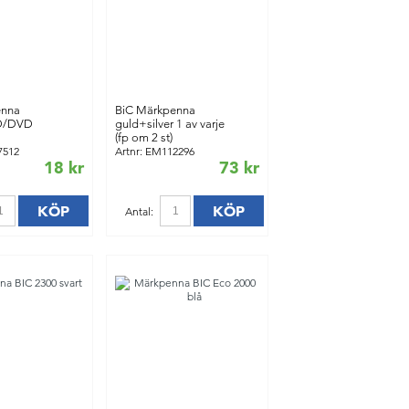
enna
BiC Märkpenna
D/DVD
guld+silver 1 av varje
(fp om 2 st)
7512
Artnr: EM112296
18 kr
73 kr
KÖP
KÖP
Antal: