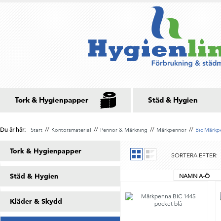
Tork & Hygienpapper
Städ & Hygien
Du är här:
//
//
//
//
Start
Kontorsmaterial
Pennor & Märkning
Märkpennor
Bic Märkp
Tork & Hygienpapper
SORTERA EFTER:
Städ & Hygien
NAMN A-Ö
Kläder & Skydd