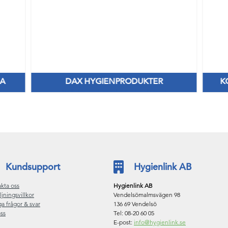
RA
DAX HYGIENPRODUKTER
K
Håll dig frisk med fräscha dofter!
Kundsupport
Hygienlink AB
kta oss
Hygienlink AB
ljningsvillkor
Vendelsömalmsvägen 98
ga frågor & svar
136 69 Vendelsö
ss
Tel: 08-20 60 05
E-post:
info@hygienlink.se