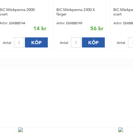
BiC Märkpenna 2000
BiC Märkpenna 2300 4
BiC Märkp
svart
färger
svart
Artnr: EM888744
Artnr: EM888749
Artnr: EM88
14 kr
56 kr
KÖP
KÖP
Antal:
Antal:
Antal: