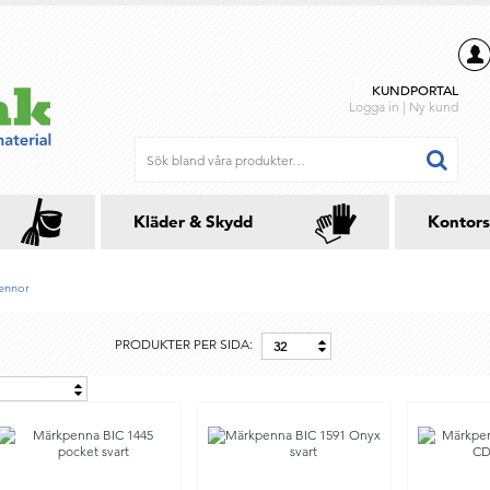
KUNDPORTAL
Logga in
|
Ny kund
Kläder & Skydd
Kontors
ennor
PRODUKTER PER SIDA:
32