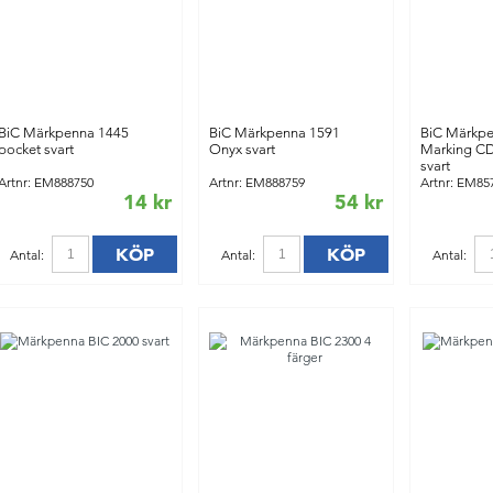
BiC Märkpenna 1445
BiC Märkpenna 1591
BiC Märkp
pocket svart
Onyx svart
Marking C
svart
Artnr: EM888750
Artnr: EM888759
Artnr: EM85
14 kr
54 kr
KÖP
KÖP
Antal:
Antal:
Antal: