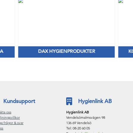
RA
DAX HYGIENPRODUKTER
K
Håll dig frisk med fräscha dofter!
Kundsupport
Hygienlink AB
kta oss
Hygienlink AB
ljningsvillkor
Vendelsömalmsvägen 98
ga frågor & svar
136 69 Vendelsö
ss
Tel: 08-20 60 05