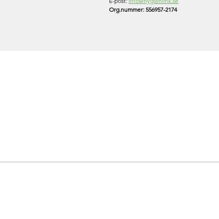
E-post:
info@hygienlink.se
Org.nummer: 556957-2174