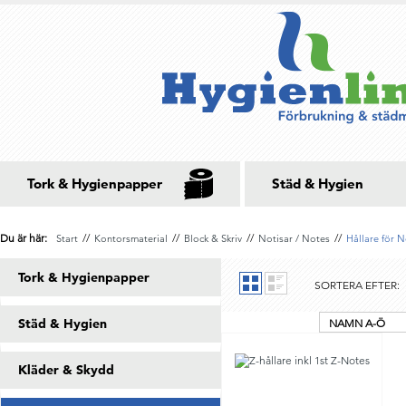
Tork & Hygienpapper
Städ & Hygien
Du är här:
//
//
//
//
Start
Kontorsmaterial
Block & Skriv
Notisar / Notes
Hållare för 
Tork & Hygienpapper
SORTERA EFTER:
Städ & Hygien
NAMN A-Ö
Kläder & Skydd