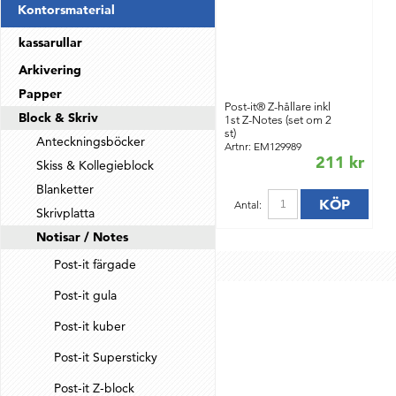
Kontorsmaterial
kassarullar
Arkivering
Papper
Post-it® Z-hållare inkl
Block & Skriv
1st Z-Notes (set om 2
st)
Anteckningsböcker
Artnr: EM129989
211 kr
Skiss & Kollegieblock
Blanketter
KÖP
Antal:
Skrivplatta
Notisar / Notes
Post-it färgade
Post-it gula
Post-it kuber
Post-it Supersticky
Post-it Z-block