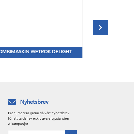
OMBIMASKIN WETROK DELIGHT
TORK IMA
Fåtal kvar till lagerpriser!
Ny dispenser s
Nyhetsbrev
Prenumerera gärna på vårt nyhetsbrev
för att ta del av exklusiva erbjudanden
& kampanjer.