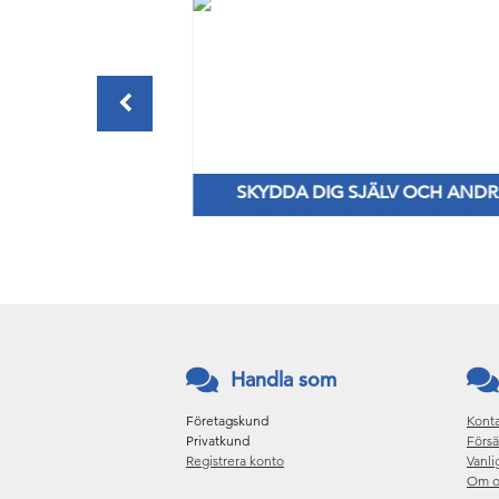
ERSHANDDUKAR
SKYDDA DIG SJÄLV OCH AND
ör alla behov
Nya Priser på nitril & vinylhanskar
Handla som
Företagskund
Konta
Privatkund
Försä
Registrera konto
Vanli
Om o