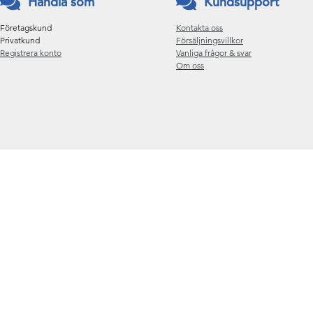
Handla som
Kundsupport
Företagskund
Kontakta oss
Privatkund
Försäljningsvillkor
Registrera konto
Vanliga frågor & svar
Om oss