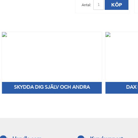
KÖP
Antal:
SKYDDA DIG SJÄLV OCH ANDRA
DAX
Nya Priser på nitril & vinylhanskar
Håll di