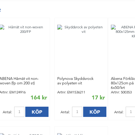
R
ABENA Hårnät vit non-
Polynova Skyddsrock
Abena Förklä
woven (fp om 200 st)
av polyeten vit
80x125cm på r
6x50/krt
Artnr: EM124916
Artnr: EM1536211
Artnr: 500353
164 kr
17 kr
KÖP
KÖP
Antal:
Antal:
Antal: