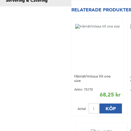
Servering & Catering
RELATERADE PRODUKTE
Hårnät/mössa Vit one
size
Artnr: 75170
68,25 kr
KÖP
Antal: