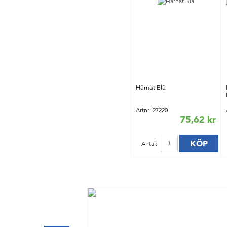
Hårnät Blå
Artnr: 27220
75,62 kr
KÖP
Antal: