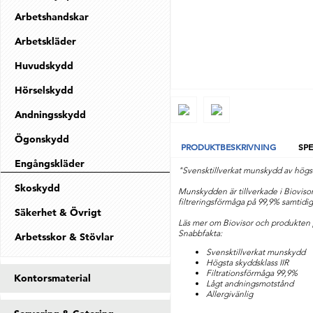
Arbetshandskar
Arbetskläder
Huvudskydd
Hörselskydd
Andningsskydd
Ögonskydd
PRODUKTBESKRIVNING
SPE
Engångskläder
"
Svensktillverkat munskydd av högst
Skoskydd
Munskydden är tillverkade i Bioviso
filtreringsförmåga på 99,9% s
amtidig
Säkerhet & Övrigt
Läs mer om Biovisor och produkten
Snabbfakta:
Arbetsskor & Stövlar
Svensktillverkat munskydd
Högsta skyddsklass IIR
Filtrationsförmåga 99,9%
Kontorsmaterial
Lågt andningsmotstånd
Allergivänlig