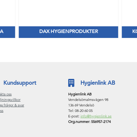
RA
DAX HYGIENPRODUKTER
K
Håll dig frisk med fräscha dofter!
Kundsupport
Hygienlink AB
kta oss
Hygienlink AB
ljningsvillkor
Vendelsömalmsvägen 98
ga frågor & svar
136 69 Vendelsö
ss
Tel: 08-20 60 05
E-post:
info@hygienlink.se
Org.nummer: 556957-2174