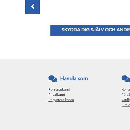
ERSHANDDUKAR
SKYDDA DIG SJÄLV OCH AND
ör alla behov
Nya Priser på nitril & vinylhanskar
Handla som
Företagskund
Konta
Privatkund
Försä
Registrera konto
Vanli
Om o