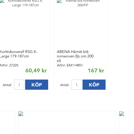
Korttidsoverall RSG X-
ABENA Hårnät blå
Large 179-187cm
nonwoven (fp om 200
st)
Artnr: 27225
Artnr: EM114851
60,49 kr
167 kr
KÖP
KÖP
Antal:
Antal: