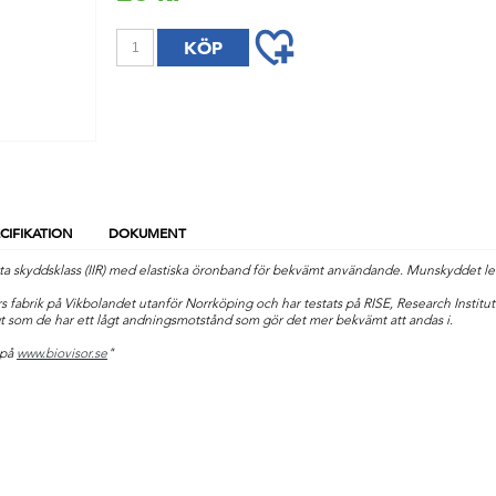
CIFIKATION
DOKUMENT
a skyddsklass (IIR) med elastiska öronband för bekvämt användande. Munskyddet lev
rs fabrik på Vikbolandet utanför Norrköping och har testats på RISE, Research Insti
t som de har ett lågt andningsmotstånd som gör det mer bekvämt att andas i.
 på
www.biovisor.se
"