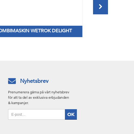
OMBIMASKIN WETROK DELIGHT
TORK IMA
Fåtal kvar till lagerpriser!
Ny dispenser s
Nyhetsbrev
Prenumerera gärna på vårt nyhetsbrev
för att ta del av exklusiva erbjudanden
& kampanjer.