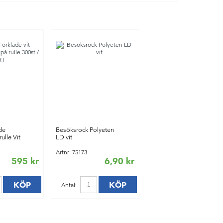
de
Besöksrock Polyeten
ulle Vit
LD vit
Artnr: 75173
595 kr
6,90 kr
KÖP
KÖP
Antal: