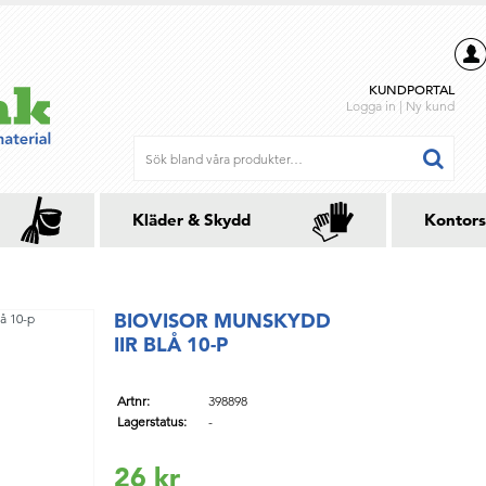
KUNDPORTAL
Logga in
|
Ny kund
Kläder & Skydd
Kontors
BIOVISOR MUNSKYDD
IIR BLÅ 10-P
Artnr:
398898
Lagerstatus:
-
26 kr