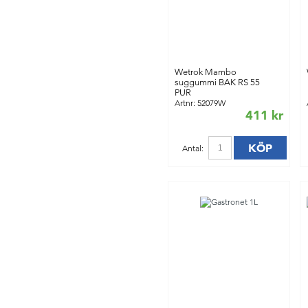
Wetrok Mambo
suggummi BAK RS 55
PUR
Artnr: 52079W
411 kr
KÖP
Antal: