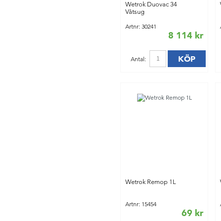
Wetrok Duovac 34
Våtsug
Artnr: 30241
8 114 kr
KÖP
Antal:
Wetrok Remop 1L
Artnr: 15454
69 kr